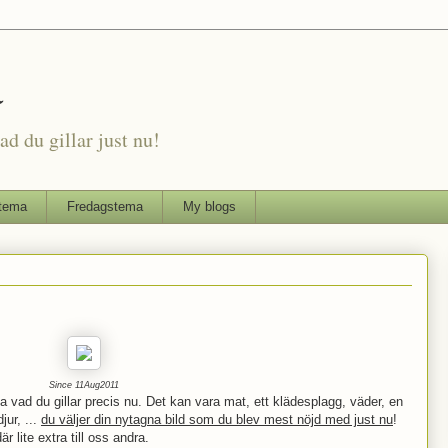
a
d du gillar just nu!
tema
Fredagstema
My blogs
Since 11Aug2011
a vad du gillar precis nu. Det kan vara mat, ett klädesplagg, väder, en
jur, ...
du väljer din nytagna bild som du blev mest nöjd med just nu
!
r lite extra till oss andra.