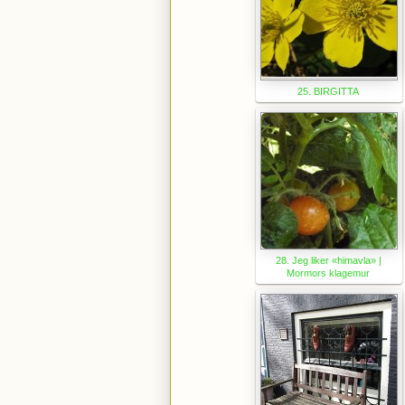
25. BIRGITTA
28. Jeg liker «himavla» |
Mormors klagemur