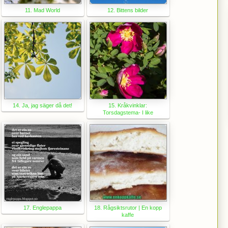
11. Mad World
12. Bittens bilder
14. Ja, jag säger då det!
15. Kråkvinklar:
Torsdagstema- I like
17. Englepappa
18. Rågsiktsrutor | En kopp
kaffe