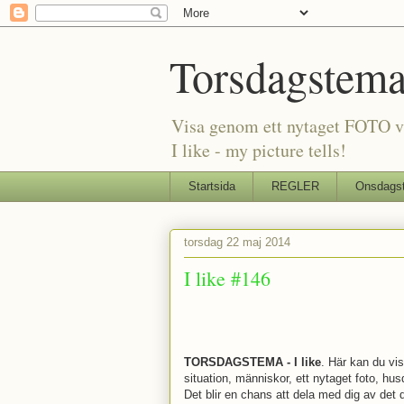
Torsdagstem
Visa genom ett nytaget FOTO va
I like - my picture tells!
Startsida
REGLER
Onsdags
torsdag 22 maj 2014
I like #146
TORSDAGSTEMA - I like
. Här kan du vis
situation, människor, ett nytaget foto, husd
Det blir en chans att dela med dig av det dä