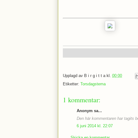
Upplagd av
B i r g i t t a
kl.
00:00
Etiketter:
Torsdagstema
1 kommentar:
Anonym sa...
Den här kommentaren har tagits bo
6 juni 2014 kl. 22:07
Skicka en kommentar