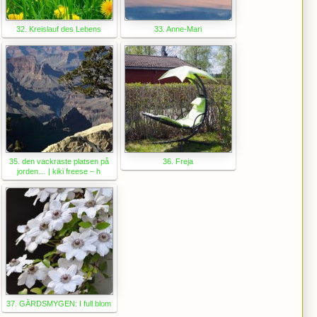
32. Kreislauf des Lebens
33. Anne-Mari
35. den vackraste platsen på
36. Freja
jorden… | kiki freese – h
37. GÄRDSMYGEN: I full blom