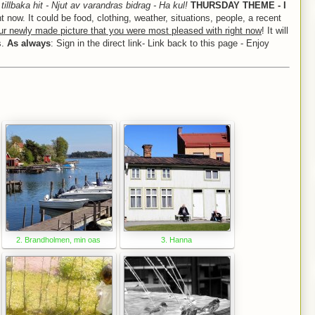
tillbaka hit - Njut av varandras bidrag - Ha kul!
THURSDAY THEME - I
 now. It could be food, clothing, weather, situations, people, a recent
r newly made picture that you were most pleased with right now
! It will
s.
As always
: Sign in the direct link- Link back to this page - Enjoy
2. Brandholmen, min oas
3. Hanna