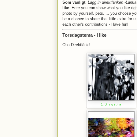
Som vanligt
:
Lägg in direktlänken -Länka 
like
. Here you can show what you like right
photo by yourself, pets, ...
you choose you
be a chance to share that little extra for u
each other's contributions - Have fun!
Torsdagstema - I like
Obs Direktlänk!
1. B i r g i t t a