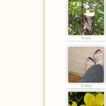
19. imsy
22. Marja